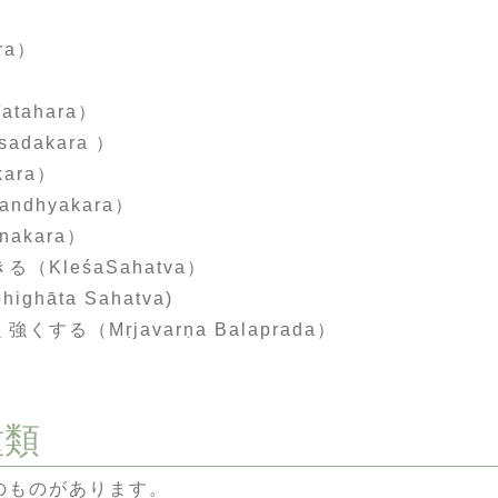
ra）
ahara）
adakara ）
ara）
ndhyakara）
akara）
KleśaSahatva）
hāta Sahatva)
る（Mṛjavarṇa Balaprada）
種類
のものがあります。