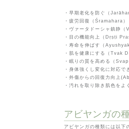
・早期老化を防ぐ（Jarāha
・疲労回復（Śramahara）
・ヴァータドーシャ鎮静（Vat
・目の機能向上（Dṛṣṭi Pras
・寿命を伸ばす（Ayushyak
・肌を健康にする（Tvak Da
・眠りの質を高める（Svapn
・身体強くし変化に対応できる（
・外傷からの回復力向上(Abhig
・汚れを取り除き肌色をよく強くす
アビヤンガの
アビヤンガの種類には以下