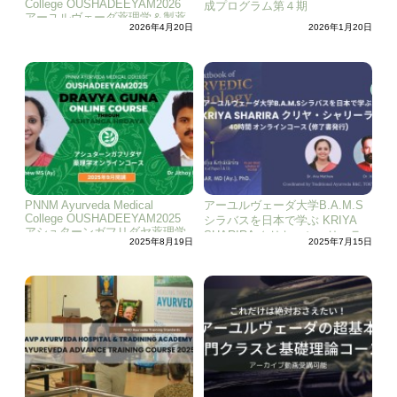
College OUSHADEEYAM2026
成プログラム第４期
アーユルヴェーダ薬理学＆製薬
2026年4月20日
2026年1月20日
法専門家トレーニングコース
PNNM Ayurveda Medical
アーユルヴェーダ大学B.A.M.S
College OUSHADEEYAM2025
シラバスを日本で学ぶ KRIYA
アシュターンガフリダヤ薬理学
SHARIRA クリヤ・シャリーラ
2025年8月19日
2025年7月15日
オンラインコース
オンラインコース (修了書発行)