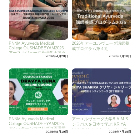
PNNM Ayurveda Medical
2026年アーユルヴェーダ講師養
College OUSHADEEYAM2026
成プログラム第４期
アーユルヴェーダ薬理学＆製薬
2026年4月20日
2026年1月20日
法専門家トレーニングコース
PNNM Ayurveda Medical
アーユルヴェーダ大学B.A.M.S
College OUSHADEEYAM2025
シラバスを日本で学ぶ KRIYA
アシュターンガフリダヤ薬理学
SHARIRA クリヤ・シャリーラ
2025年8月19日
2025年7月15日
オンラインコース
オンラインコース (修了書発行)