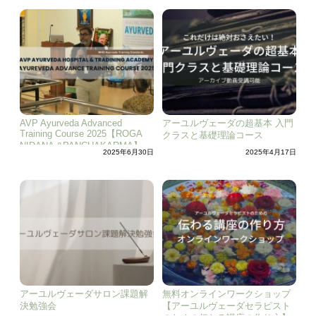
AVP Ayurveda Advanced
アーユルヴェーダの超基本 入門
Training Course 2025【ROGA
クラスと基礎理論コース
NIDANA &PANCHAKARMA】
2025年6月30日
2025年4月17日
アーユルヴェーダサロン課題解
無料オンラインワークショップ
決勉強会
【アーユルヴェーダセラピスト