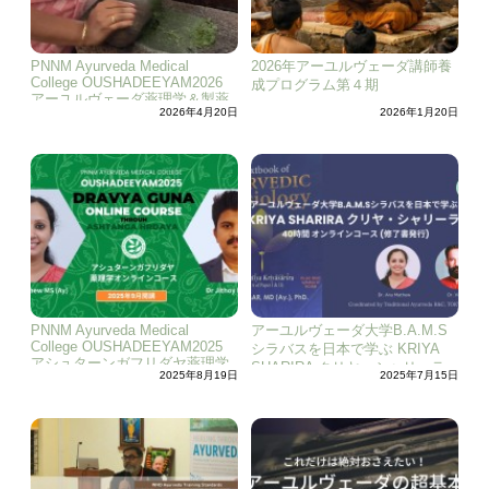
PNNM Ayurveda Medical
2026年アーユルヴェーダ講師養
College OUSHADEEYAM2026
成プログラム第４期
アーユルヴェーダ薬理学＆製薬
2026年4月20日
2026年1月20日
法専門家トレーニングコース
PNNM Ayurveda Medical
アーユルヴェーダ大学B.A.M.S
College OUSHADEEYAM2025
シラバスを日本で学ぶ KRIYA
アシュターンガフリダヤ薬理学
SHARIRA クリヤ・シャリーラ
2025年8月19日
2025年7月15日
オンラインコース
オンラインコース (修了書発行)