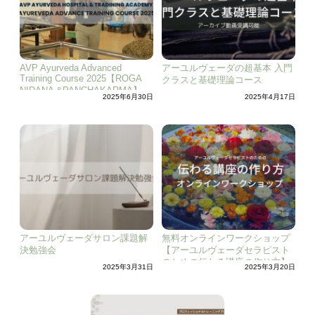
AVP Ayurveda Advanced
アーユルヴェーダの超基本 入門
Training Course 2025【ROGA
クラスと基礎理論コース
NIDANA &PANCHAKARMA】
2025年6月30日
2025年4月17日
アーユルヴェーダサロン課題解
無料オンラインワークショップ
決勉強会
【アーユルヴェーダセラピスト
のための伝わる講座の作り方】
2025年3月31日
2025年3月20日