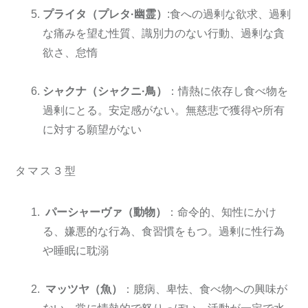
プライタ（プレタ·幽霊）
:食への過剰な欲求、過剰
な痛みを望む性質、識別力のない行動、過剰な貪
欲さ、怠惰
シャクナ（シャクニ·鳥）
：情熱に依存し食べ物を
過剰にとる。安定感がない。無慈悲で獲得や所有
に対する願望がない
タマス３型
パーシャーヴァ（動物）
：命令的、知性にかけ
る、嫌悪的な行為、食習慣をもつ。過剰に性行為
や睡眠に耽溺
マッツヤ（魚）
：臆病、卑怯、食べ物への興味が