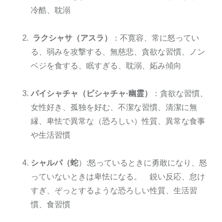
冷酷、耽溺
ラクシャサ（アスラ）
：不寛容、常に怒ってい
る、弱みを攻撃する、無慈悲、貪欲な習慣、ノン
ベジを食する、眠すぎる、耽溺、妬み傾向
パイシャチャ（ピシャチャ·幽霊）
：貪欲な習慣、
女性好き、孤独を好む、不潔な習慣、清潔に無
縁、卑怯で異常な（恐ろしい）性質、異常な食事
や生活習慣
シャルパ（蛇
）:怒っているときに勇敢になり、怒
っていないときは卑怯になる。 鋭い反応、怠け
すぎ、ぞっとするような恐ろしい性質、生活習
慣、食習慣