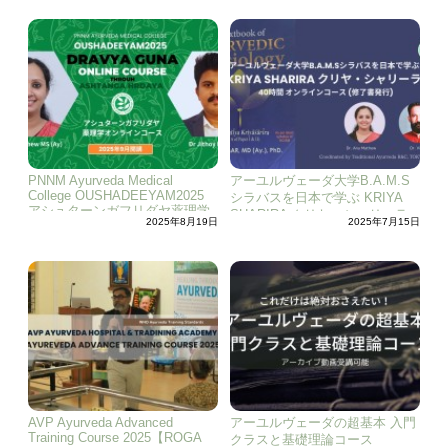
PNNM Ayurveda Medical
アーユルヴェーダ大学B.A.M.S
College OUSHADEEYAM2025
シラバスを日本で学ぶ KRIYA
アシュターンガフリダヤ薬理学
SHARIRA クリヤ・シャリーラ
2025年8月19日
2025年7月15日
オンラインコース
オンラインコース (修了書発行)
AVP Ayurveda Advanced
アーユルヴェーダの超基本 入門
Training Course 2025【ROGA
クラスと基礎理論コース