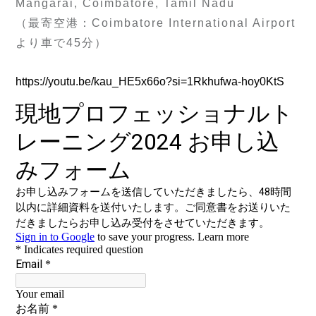
Mangarai, Coimbatore, Tamil Nadu
（最寄空港：Coimbatore International Airport
より車で45分）
https://youtu.be/kau_HE5x66o?si=1Rkhufwa-hoy0KtS