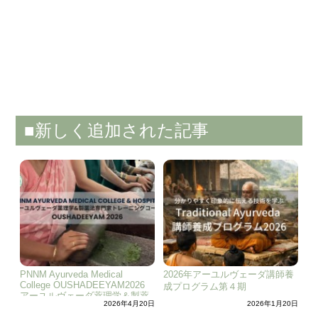
■新しく追加された記事
PNNM Ayurveda Medical
2026年アーユルヴェーダ講師養
College OUSHADEEYAM2026
成プログラム第４期
アーユルヴェーダ薬理学＆製薬
2026年4月20日
2026年1月20日
法専門家トレーニングコース