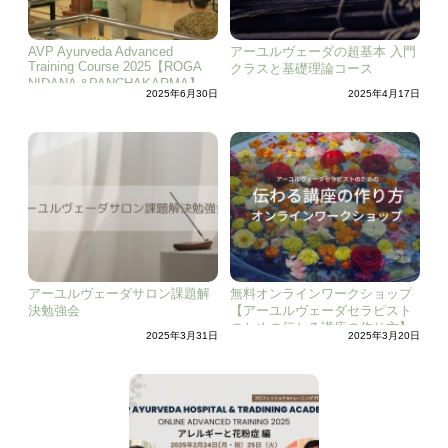
AVP Ayurveda Advanced
アーユルヴェーダの超基本 入門
Training Course 2025【ROGA
クラスと基礎理論コース
NIDANA &PANCHAKARMA】
2025年6月30日
2025年4月17日
アーユルヴェーダサロン課題解
無料オンラインワークショップ
決勉強会
【アーユルヴェーダセラピスト
のための伝わる講座の作り方】
2025年3月31日
2025年3月20日