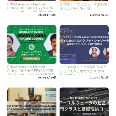
PNNM Ayurveda Medical
2026年アーユルヴェーダ講師養
College OUSHADEEYAM2026
成プログラム第４期
アーユルヴェーダ薬理学＆製薬
2026年4月20日
2026年1月20日
法専門家トレーニングコース
PNNM Ayurveda Medical
アーユルヴェーダ大学B.A.M.S
College OUSHADEEYAM2025
シラバスを日本で学ぶ KRIYA
アシュターンガフリダヤ薬理学
SHARIRA クリヤ・シャリーラ
2025年8月19日
2025年7月15日
オンラインコース
オンラインコース (修了書発行)