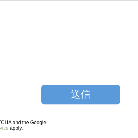
PTCHA and the Google
vice
apply.