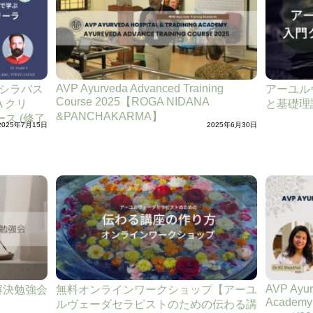
AVP Ayurveda Advanced Training
Sシラバス
アーユル
Course 2025【ROGA NIDANA
A クリ
と基礎理
&PANCHAKARMA】
ス (修了
2025年7月15日
2025年6月30日
AVP Ayur
解決勉強会
無料オンラインワークショップ【アーユ
Acade
ルヴェーダセラピストのための伝わる講