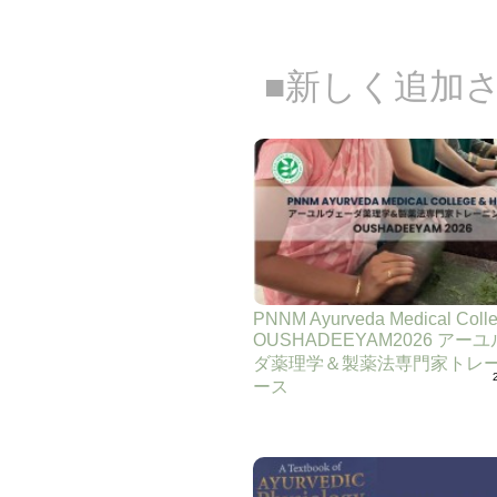
■新しく追加
PNNM Ayurveda Medical Coll
OUSHADEEYAM2026 アー
ダ薬理学＆製薬法専門家トレ
ース