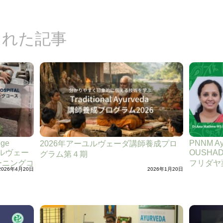
された記事
ege
PNNM Ayu
2026年アーユルヴェーダ講師養成プロ
ユルヴェー
OUSHA
グラム第４期
ーニングコ
フリダヤ
2026年4月20日
2026年1月20日